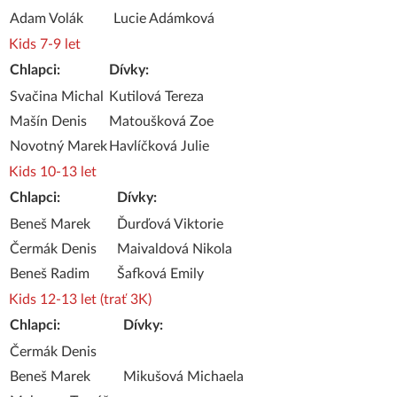
Adam Volák
Lucie Adámková
Kids 7-9 let
Chlapci:
Dívky:
Svačina Michal
Kutilová Tereza
Mašín Denis
Matoušková Zoe
Novotný Marek
Havlíčková Julie
Kids 10-13 let
Chlapci:
Dívky:
Beneš Marek
Ďurďová Viktorie
Čermák Denis
Maivaldová Nikola
Beneš Radim
Šafková Emily
Kids 12-13 let (trať 3K)
Chlapci:
Dívky:
Čermák Denis
Beneš Marek
Mikušová Michaela