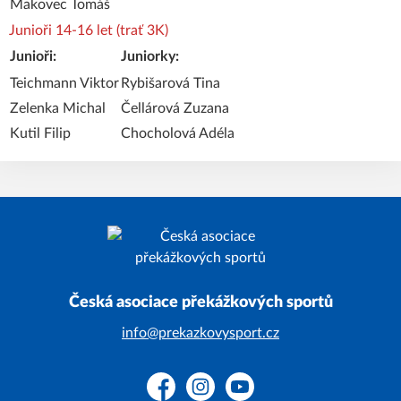
Makovec Tomáš
Junioři 14-16 let (trať 3K)
Junioři:
Juniorky:
Teichmann Viktor
Rybišarová Tina
Zelenka Michal
Čellárová Zuzana
Kutil Filip
Chocholová Adéla
Česká asociace překážkových sportů
info@prekazkovysport.cz
Facebook
Instagram
YouTube