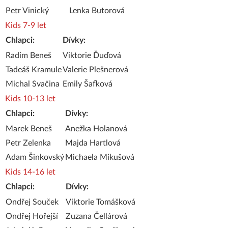
Petr Vinický
Lenka Butorová
Kids 7-9 let
Chlapci:
Dívky:
Radim Beneš
Viktorie Ďuďová
Tadeáš Kramule
Valerie Plešnerová
Michal Svačina
Emily Šafková
Kids 10-13 let
Chlapci:
Dívky:
Marek Beneš
Anežka Holanová
Petr Zelenka
Majda Hartlová
Adam Šinkovský
Michaela Mikušová
Kids 14-16 let
Chlapci:
Dívky:
Ondřej Souček
Viktorie Tomášková
Ondřej Hořejší
Zuzana Čellárová