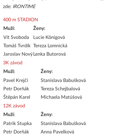
zde:
IRONTIME
400 m STADION
Muži:
Ženy:
Vít Svoboda
Lucie Königová
Tomáš Tvrdík
Tereza Lomnická
Jaroslav Nový
Lenka Butorová
3K závod
Muži:
Ženy:
Pavel Krejčí
Stanislava Babušková
Petr Dorňák
Tereza Schejbalová
Štěpán Karel
Michaela Matúšová
12K závod
Muži:
Ženy:
Patrik Stupka
Stanislava Babušková
Petr Dorňák
Anna Pavelková